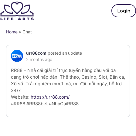
Login
Home
»
Chat
urr88com
posted an update
2 months ago
RR88 – Nhà cái giải trí trực tuyến hàng đầu với đa
dạng trò chơi hấp dẫn: Thể thao, Casino, Slot, Bắn cá,
Xổ số. Trải nghiệm mượt mà, ưu đãi mỗi ngày, hỗ trợ
24/7.
Website:
https://urr88.com/
#RR88 #RR88bet #NhàCáiRR88