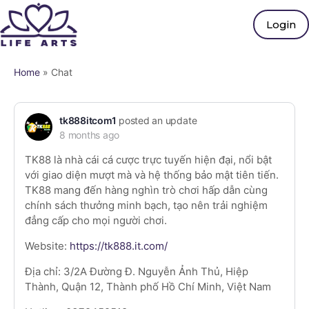
Login
Home
»
Chat
tk888itcom1
posted an update
8 months ago
TK88 là nhà cái cá cược trực tuyến hiện đại, nổi bật
với giao diện mượt mà và hệ thống bảo mật tiên tiến.
TK88 mang đến hàng nghìn trò chơi hấp dẫn cùng
chính sách thưởng minh bạch, tạo nên trải nghiệm
đẳng cấp cho mọi người chơi.
Website:
https://tk888.it.com/
Địa chỉ: 3/2A Đường Đ. Nguyễn Ảnh Thủ, Hiệp
Thành, Quận 12, Thành phố Hồ Chí Minh, Việt Nam