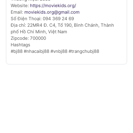
Website:
https://moviekids.org/
Email:
moviekids.org@gmail.com
Số Điện Thoại: 094 369 24 69
Địa chỉ: 22MR4 Đ. C4, Tổ 190, Bình Chánh, Thành
phố Hồ Chí Minh, Việt Nam
Zipcode: 700000
Hashtags
#bj88 #nhacaibj88 #vnbj88 #trangchubj88