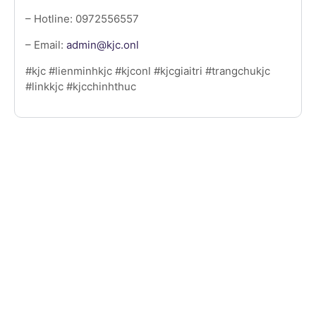
– Hotline: 0972556557
– Email:
admin@kjc.onl
#kjc #lienminhkjc #kjconl #kjcgiaitri #trangchukjc
#linkkjc #kjcchinhthuc