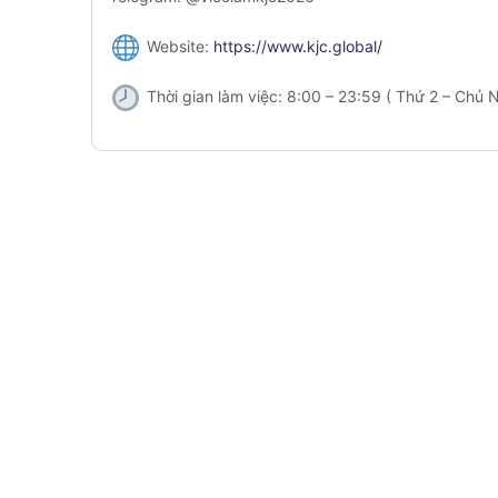
Website:
https://www.kjc.global/
Thời gian làm việc: 8:00 – 23:59 ( Thứ 2 – Chủ N