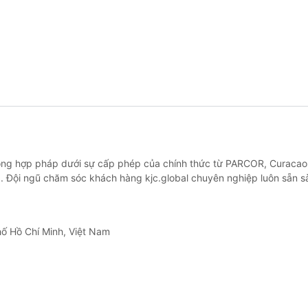
ộng hợp pháp dưới sự cấp phép của chính thức từ PARCOR, Curacao 
ng. Đội ngũ chăm sóc khách hàng kjc.global chuyên nghiệp luôn sẵn 
hố Hồ Chí Minh, Việt Nam