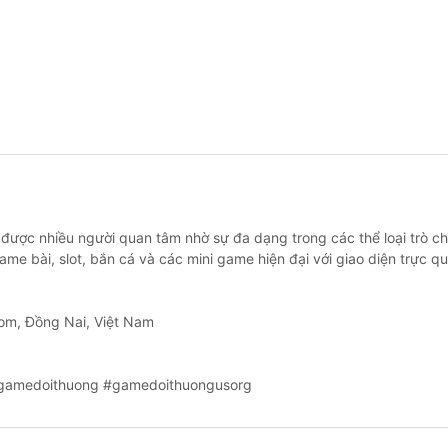
g được nhiều người quan tâm nhờ sự đa dạng trong các thể loại trò c
e bài, slot, bắn cá và các mini game hiện đại với giao diện trực q
Bom, Đồng Nai, Việt Nam
ugamedoithuong #gamedoithuongusorg