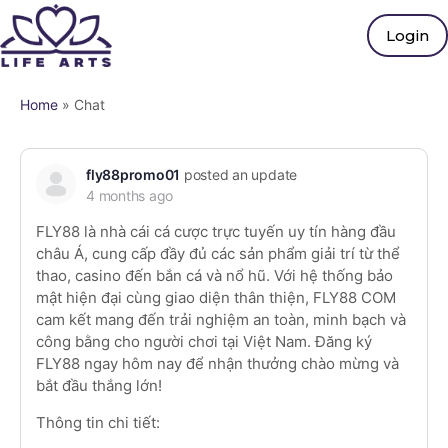
Login
Home
»
Chat
fly88promo01
posted an update
4 months ago
FLY88 là nhà cái cá cược trực tuyến uy tín hàng đầu
châu Á, cung cấp đầy đủ các sản phẩm giải trí từ thể
thao, casino đến bắn cá và nổ hũ. Với hệ thống bảo
mật hiện đại cùng giao diện thân thiện, FLY88 COM
cam kết mang đến trải nghiệm an toàn, minh bạch và
công bằng cho người chơi tại Việt Nam. Đăng ký
FLY88 ngay hôm nay để nhận thưởng chào mừng và
bắt đầu thắng lớn!
Thông tin chi tiết: