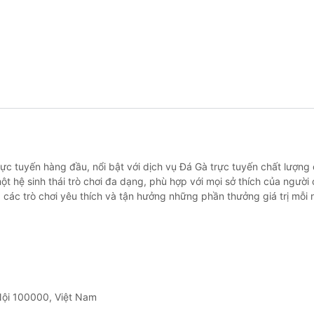
ực tuyến hàng đầu, nổi bật với dịch vụ Đá Gà trực tuyến chất lượng
t hệ sinh thái trò chơi đa dạng, phù hợp với mọi sở thích của người
a các trò chơi yêu thích và tận hưởng những phần thưởng giá trị mỗi 
Nội 100000, Việt Nam