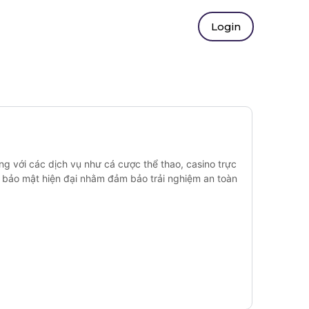
Login
ng với các dịch vụ như cá cược thể thao, casino trực
ống bảo mật hiện đại nhằm đảm bảo trải nghiệm an toàn