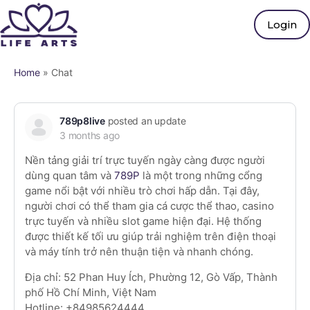
Login
Home
»
Chat
789p8live
posted an update
3 months ago
Nền tảng giải trí trực tuyến ngày càng được người
dùng quan tâm và
789P
là một trong những cổng
game nổi bật với nhiều trò chơi hấp dẫn. Tại đây,
người chơi có thể tham gia cá cược thể thao, casino
trực tuyến và nhiều slot game hiện đại. Hệ thống
được thiết kế tối ưu giúp trải nghiệm trên điện thoại
và máy tính trở nên thuận tiện và nhanh chóng.
Địa chỉ: 52 Phan Huy Ích, Phường 12, Gò Vấp, Thành
phố Hồ Chí Minh, Việt Nam
Hotline: +84985624444