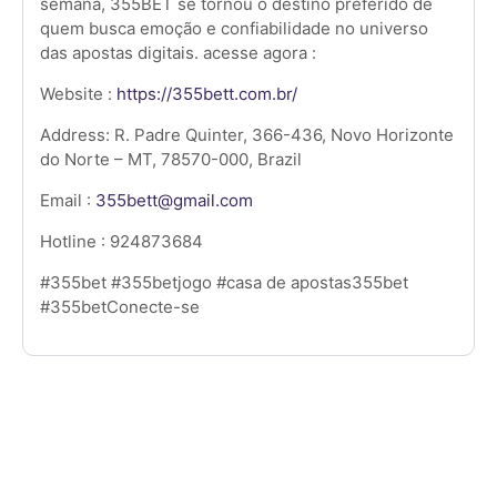
semana, 355BET se tornou o destino preferido de
quem busca emoção e confiabilidade no universo
das apostas digitais. acesse agora :
Website :
https://355bett.com.br/
Address: R. Padre Quinter, 366-436, Novo Horizonte
do Norte – MT, 78570-000, Brazil
Email :
355bett@gmail.com
Hotline : 924873684
#355bet #355betjogo #casa de apostas355bet
#355betConecte-se